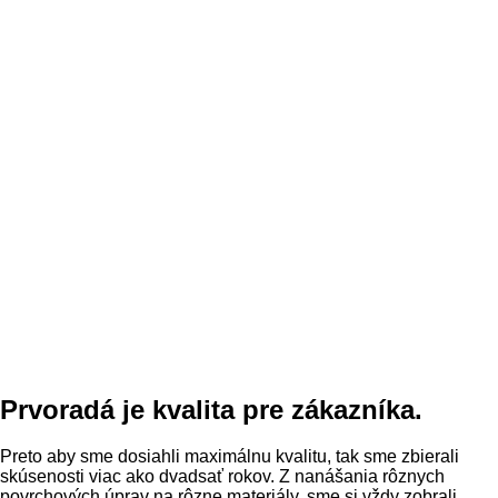
Prvoradá je kvalita pre zákazníka.
Preto aby sme dosiahli maximálnu kvalitu, tak sme zbierali
skúsenosti viac ako dvadsať rokov. Z nanášania rôznych
povrchových úprav na rôzne materiály, sme si vždy zobrali