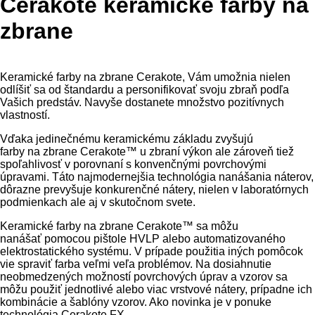
Cerakote keramické farby na
zbrane
Keramické farby na zbrane Cerakote, Vám umožnia nielen
odlíšiť sa od štandardu a personifikovať svoju zbraň podľa
Vašich predstáv. Navyše dostanete množstvo pozitívnych
vlastností.
Vďaka jedinečnému keramickému základu zvyšujú
farby na zbrane Cerakote™ u zbraní výkon ale zároveň tiež
spoľahlivosť v porovnaní s konvenčnými povrchovými
úpravami. Táto najmodernejšia technológia nanášania náterov,
dôrazne prevyšuje konkurenčné nátery, nielen v laboratórnych
podmienkach ale aj v skutočnom svete.
Keramické farby na zbrane Cerakote™ sa môžu
nanášať pomocou pištole HVLP alebo automatizovaného
elektrostatického systému. V prípade použitia iných pomôcok
vie spraviť farba veľmi veľa problémov. Na dosiahnutie
neobmedzených možností povrchových úprav a vzorov sa
môžu použiť jednotlivé alebo viac vrstvové nátery, prípadne ich
kombinácie a šablóny vzorov. Ako novinka je v ponuke
technológia Cerakote FX.