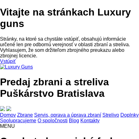
Vitajte na stránkach Luxury
guns
Stránky, na ktoré sa chystáte vstúpiť, obsahujú informácie
určené len pre odbornú verejnosť v oblasti zbraní a streliva.
Vyhlasujem, že som držiteľom zbrojného preukazu alebo
zbrojnej licencie.
Vstúpiť
Predaj zbrani a streliva
Puškárstvo Bratislava
Domov
Zbrane
Servis, oprava a úprava zbraní
Strelivo
Doplnky
Spolupracujeme
O spoločnosti
Blog
Kontakty
MENU