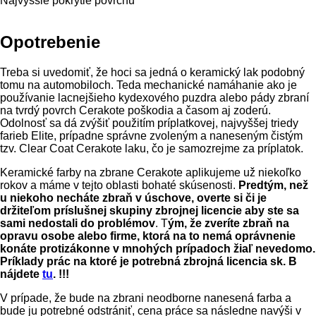
Najvyššie pokrytie povrchu
Opotrebenie
Treba si uvedomiť, že hoci sa jedná o keramický lak podobný
tomu na automobiloch. Teda mechanické namáhanie ako je
používanie lacnejšieho kydexového puzdra alebo pády zbraní
na tvrdý povrch Cerakote poškodia a časom aj zoderú.
Odolnosť sa dá zvýšiť použitím príplatkovej, najvyššej triedy
farieb Elite, prípadne správne zvoleným a naneseným čistým
tzv. Clear Coat Cerakote laku, čo je samozrejme za príplatok.
Keramické farby na zbrane Cerakote aplikujeme už niekoľko
rokov a máme v tejto oblasti bohaté skúsenosti.
Predtým, než
u niekoho necháte zbraň v úschove, overte si či je
držiteľom príslušnej skupiny zbrojnej licencie aby ste sa
sami nedostali do problémov
.
T
ým, že zveríte zbraň na
opravu osobe alebo firme, ktorá na to nemá oprávnenie
konáte protizákonne v mnohých prípadoch žiaľ nevedomo.
Príklady prác na ktoré je potrebná zbrojná licencia sk. B
nájdete
tu
. !!!
V prípade, že bude na zbrani neodborne nanesená farba a
bude ju potrebné odstrániť, cena práce sa následne navýši v