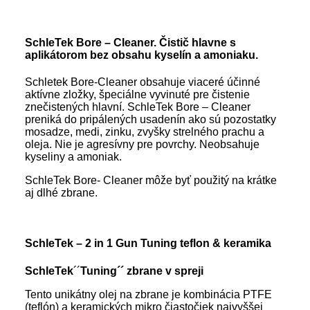
SchleTek Bore – Cleaner. Čistič hlavne s
aplikátorom bez obsahu kyselín a amoniaku.
Schletek Bore-Cleaner obsahuje viaceré účinné
aktívne zložky, špeciálne vyvinuté pre čistenie
znečistených hlavní. SchleTek Bore – Cleaner
preniká do pripálených usadenín ako sú pozostatky
mosadze, medi, zinku, zvyšky strelného prachu a
oleja. Nie je agresívny pre povrchy. Neobsahuje
kyseliny a amoniak.
SchleTek Bore- Cleaner môže byť použitý na krátke
aj dlhé zbrane.
SchleTek – 2 in 1 Gun Tuning
teflon & keramika
SchleTek
´´
Tuning´´ zbrane v spreji
Tento unikátny olej na zbrane je kombinácia PTFE
(teflón) a keramických mikro čiastočiek najvyššej