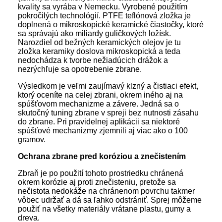
kvality sa vyrába v Nemecku. Vyrobené použitím
pokročilých technológií. PTFE teflónová zložka je
doplnená o mikroskopické keramické čiastočky, ktoré
sa správajú ako miliardy guličkových ložísk.
Narozdiel od bežných keramických olejov je tu
zložka keramiky doslova mikroskopická a teda
nedochádza k tvorbe nežiadúcich drážok a
nezrýchľuje sa opotrebenie zbrane.
Výsledkom je veľmi zaujímavý klzný a čistiaci efekt,
ktorý oceníte na celej zbrani, okrem iného aj na
spúšťovom mechanizme a závere. Jedná sa o
skutočný tuning zbrane v spreji bez nutnosti zásahu
do zbrane. Pri pravidelnej aplikácii sa niektoré
spúšťové mechanizmy zjemnili aj viac ako o 100
gramov.
Ochrana zbrane pred koróziou a znečistením
Zbraň je po použití tohoto prostriedku chránená
okrem korózie aj proti znečisteniu, pretože sa
nečistota nedokáže na chránenom povrchu takmer
vôbec udržať a dá sa ľahko odstrániť. Sprej môžeme
použiť na všetky materiály vrátane plastu, gumy a
dreva.