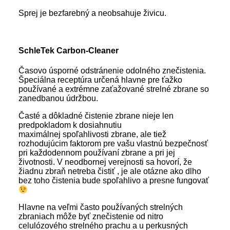
Sprej je bezfarebný a neobsahuje živicu.
SchleTek Carbon-Cleaner
Časovo úsporné odstránenie odolného znečistenia.
Špeciálna receptúra určená hlavne pre ťažko
používané a extrémne zaťažované strelné zbrane so
zanedbanou údržbou.
Časté a dôkladné čistenie zbrane nieje len
predpokladom k dosiahnutiu
maximálnej spoľahlivosti zbrane, ale tiež
rozhodujúcim faktorom pre vašu vlastnú bezpečnosť
pri každodennom používaní zbrane a pri jej
životnosti. V neodbornej verejnosti sa hovorí, že
žiadnu zbraň netreba čistiť , je ale otázne ako dlho
bez toho čistenia bude spoľahlivo a presne fungovať
Hlavne na veľmi často používaných strelných
zbraniach môže byť znečistenie od nitro
celulózového strelného prachu a u perkusných