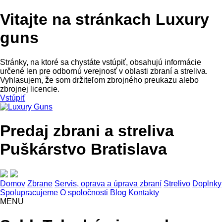
Vitajte na stránkach Luxury
guns
Stránky, na ktoré sa chystáte vstúpiť, obsahujú informácie
určené len pre odbornú verejnosť v oblasti zbraní a streliva.
Vyhlasujem, že som držiteľom zbrojného preukazu alebo
zbrojnej licencie.
Vstúpiť
Predaj zbrani a streliva
Puškárstvo Bratislava
Domov
Zbrane
Servis, oprava a úprava zbraní
Strelivo
Doplnky
Spolupracujeme
O spoločnosti
Blog
Kontakty
MENU