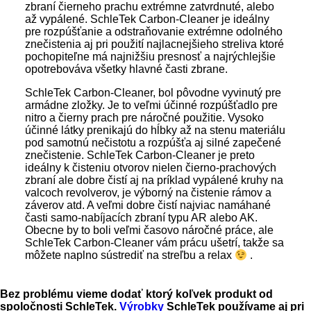
zbraní čierneho prachu extrémne zatvrdnuté, alebo
až vypálené. SchleTek Carbon-Cleaner je ideálny
pre rozpúšťanie a odstraňovanie extrémne odolného
znečistenia aj pri použití najlacnejšieho streliva ktoré
pochopiteľne má najnižšiu presnosť a najrýchlejšie
opotrebováva všetky hlavné časti zbrane.
SchleTek Carbon-Cleaner, bol pôvodne vyvinutý pre
armádne zložky. Je to veľmi účinné rozpúšťadlo pre
nitro a čierny prach pre náročné použitie. Vysoko
účinné látky prenikajú do hĺbky až na stenu materiálu
pod samotnú nečistotu a rozpúšťa aj silné zapečené
znečistenie. SchleTek Carbon-Cleaner je preto
ideálny k čisteniu otvorov nielen čierno-prachových
zbraní ale dobre čistí aj na príklad vypálené kruhy na
valcoch revolverov, je výborný na čistenie rámov a
záverov atd. A veľmi dobre čistí najviac namáhané
časti samo-nabíjacích zbraní typu AR alebo AK.
Obecne by to boli veľmi časovo náročné práce, ale
SchleTek Carbon-Cleaner vám prácu ušetrí, takže sa
môžete naplno sústrediť na streľbu a relax
.
Bez problému vieme dodať ktorý koľvek produkt od
spoločnosti SchleTek.
Výrobk
y
SchleTek používame aj pri