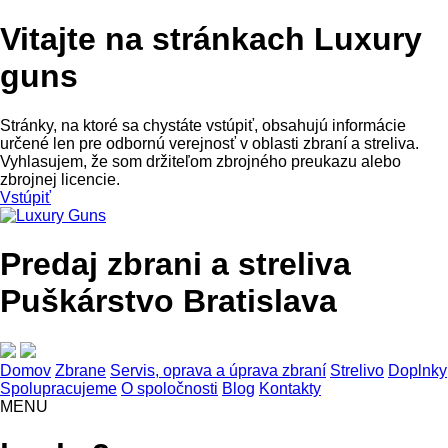
Vitajte na stránkach Luxury
guns
Stránky, na ktoré sa chystáte vstúpiť, obsahujú informácie
určené len pre odbornú verejnosť v oblasti zbraní a streliva.
Vyhlasujem, že som držiteľom zbrojného preukazu alebo
zbrojnej licencie.
Vstúpiť
Predaj zbrani a streliva
Puškárstvo Bratislava
Domov
Zbrane
Servis, oprava a úprava zbraní
Strelivo
Doplnky
Spolupracujeme
O spoločnosti
Blog
Kontakty
MENU